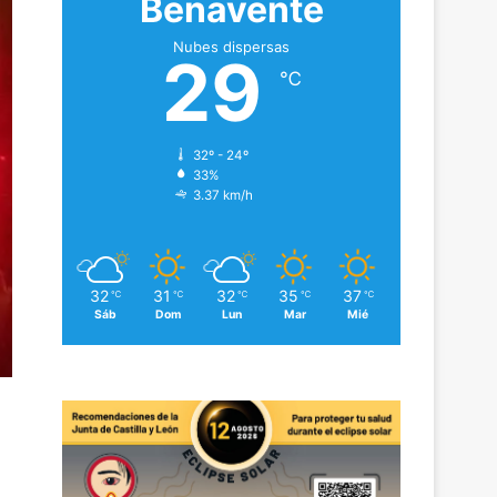
Benavente
Nubes dispersas
29
℃
32º - 24º
33%
3.37 km/h
32
31
32
35
37
℃
℃
℃
℃
℃
Sáb
Dom
Lun
Mar
Mié