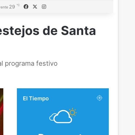
℃
Facebook
X
Instagram
29
ente
estejos de Santa
al programa festivo
El Tiempo