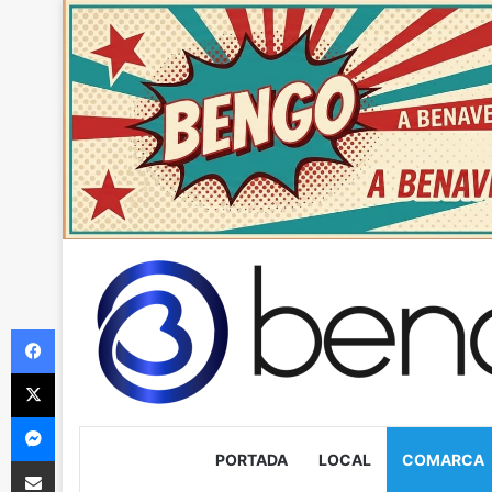
Facebook
X
Messenger
PORTADA
LOCAL
COMARCA
Compartir via Email