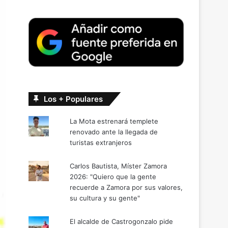
Los + Populares
La Mota estrenará templete
renovado ante la llegada de
turistas extranjeros
Carlos Bautista, Míster Zamora
2026: "Quiero que la gente
recuerde a Zamora por sus valores,
su cultura y su gente"
El alcalde de Castrogonzalo pide