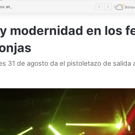
Conciliamos amplía fechas y alcanza cifras récord con 7.827 niños en Castilla y León
Benav
n y modernidad en los f
onjas
s 31 de agosto da el pistoletazo de salida 