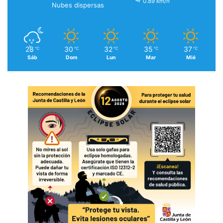
0.89 km/h
Nubes dispersas
28
30
32
35
37
℃
℃
℃
℃
℃
Sáb
Dom
Lun
Mar
Mié