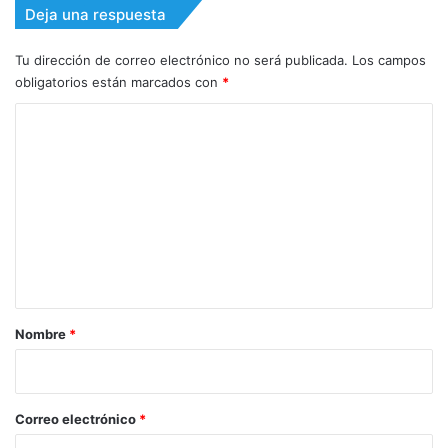
Deja una respuesta
Tu dirección de correo electrónico no será publicada.
Los campos
obligatorios están marcados con
*
C
o
m
e
n
t
a
r
Nombre
*
i
o
*
Correo electrónico
*