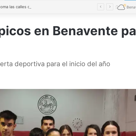
El verde toma las calles de Benavente en una Noche en Blanco multitudinaria
Bena
picos en Benavente pa
erta deportiva para el inicio del año