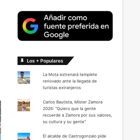
Los + Populares
La Mota estrenará templete
renovado ante la llegada de
turistas extranjeros
Carlos Bautista, Míster Zamora
2026: "Quiero que la gente
recuerde a Zamora por sus valores,
su cultura y su gente"
El alcalde de Castrogonzalo pide