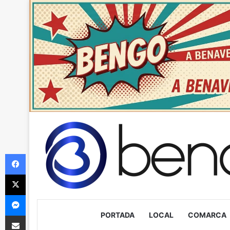
Facebook
X
Messenger
PORTADA
LOCAL
COMARCA
Compartir via Email