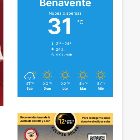
Benavente
Nubes dispersas
31
℃
31º - 24º
24%
9.91 km/h
31
30
32
35
37
℃
℃
℃
℃
℃
Sáb
Dom
Lun
Mar
Mié