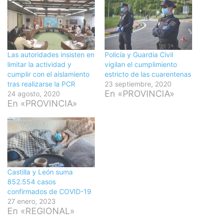
Las autoridades insisten en
Policía y Guardia Civil
limitar la actividad y
vigilan el cumplimiento
cumplir con el aislamiento
estricto de las cuarentenas
tras realizarse la PCR
23 septiembre, 2020
En «PROVINCIA»
24 agosto, 2020
En «PROVINCIA»
Castilla y León suma
852.554 casos
confirmados de COVID-19
27 enero, 2023
En «REGIONAL»