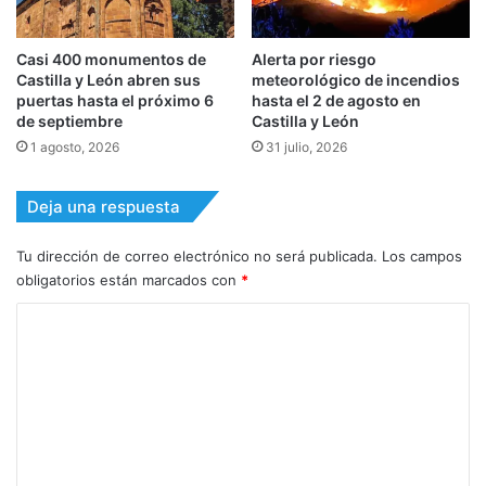
Casi 400 monumentos de
Alerta por riesgo
Castilla y León abren sus
meteorológico de incendios
puertas hasta el próximo 6
hasta el 2 de agosto en
de septiembre
Castilla y León
1 agosto, 2026
31 julio, 2026
Deja una respuesta
Tu dirección de correo electrónico no será publicada.
Los campos
obligatorios están marcados con
*
C
o
m
e
n
t