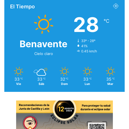
El Tiempo
28
℃
Benavente
33º - 28º
41%
0.45 km/h
Cielo claro
33
33
32
33
35
℃
℃
℃
℃
℃
Vie
Sáb
Dom
Lun
Mar