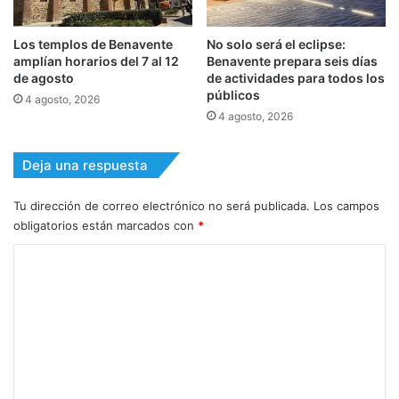
Los templos de Benavente
No solo será el eclipse:
amplían horarios del 7 al 12
Benavente prepara seis días
de agosto
de actividades para todos los
públicos
4 agosto, 2026
4 agosto, 2026
Deja una respuesta
Tu dirección de correo electrónico no será publicada.
Los campos
obligatorios están marcados con
*
C
o
m
e
n
t