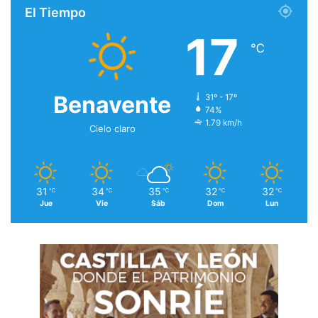
El Tiempo
17
℃
Benavente
31º - 17º
74%
1.79 km/h
Cielo claro
31
34
35
32
32
℃
℃
℃
℃
℃
Jue
Vie
Sáb
Dom
Lun