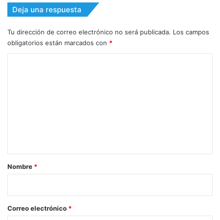
Deja una respuesta
Tu dirección de correo electrónico no será publicada.
Los campos
obligatorios están marcados con
*
C
o
m
e
n
t
a
r
Nombre
*
i
o
*
Correo electrónico
*