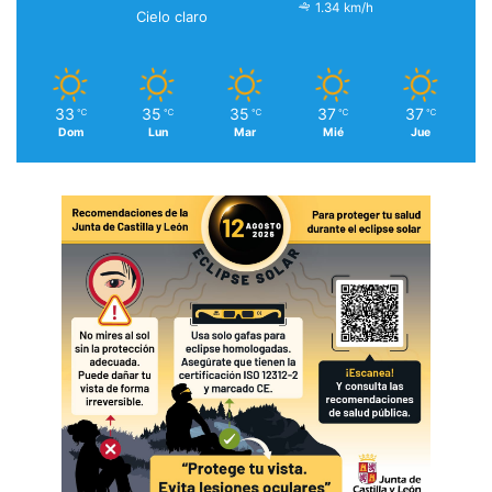
1.34 km/h
Cielo claro
33
35
35
37
37
℃
℃
℃
℃
℃
Dom
Lun
Mar
Mié
Jue