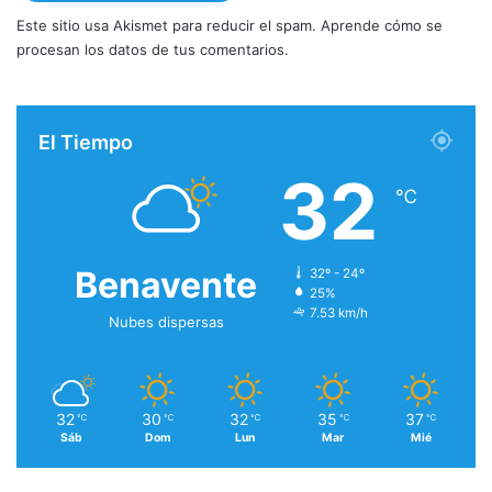
Este sitio usa Akismet para reducir el spam.
Aprende cómo se
procesan los datos de tus comentarios.
El Tiempo
32
℃
Benavente
32º - 24º
25%
7.53 km/h
Nubes dispersas
32
30
32
35
37
℃
℃
℃
℃
℃
Sáb
Dom
Lun
Mar
Mié