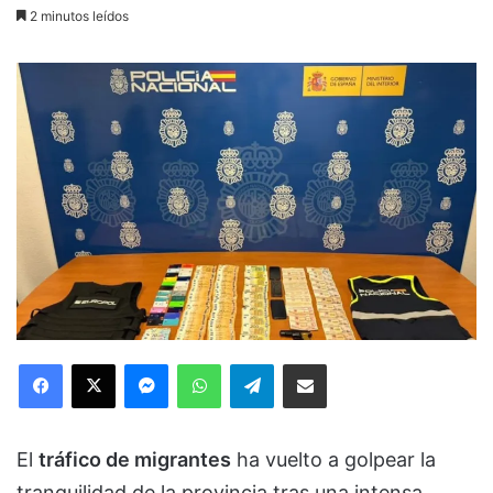
2 minutos leídos
Facebook
X
Messenger
WhatsApp
Telegram
Compartir via Email
El
tráfico de migrantes
ha vuelto a golpear la
tranquilidad de la provincia tras una intensa