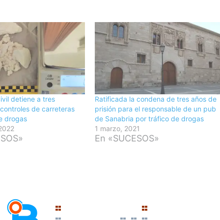
vil detiene a tres
Ratificada la condena de tres años de
controles de carreteras
prisión para el responsable de un pub
de drogas
de Sanabria por tráfico de drogas
 2022
1 marzo, 2021
ESOS»
En «SUCESOS»