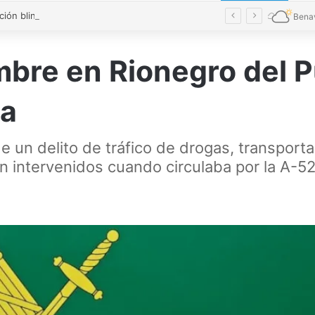
La Diputación blinda la limpieza de fosas sépticas en más de 200 pueblos de Zamora
Bena
mbre en Rionegro del 
na
 un delito de tráfico de drogas, transport
on intervenidos cuando circulaba por la A-5