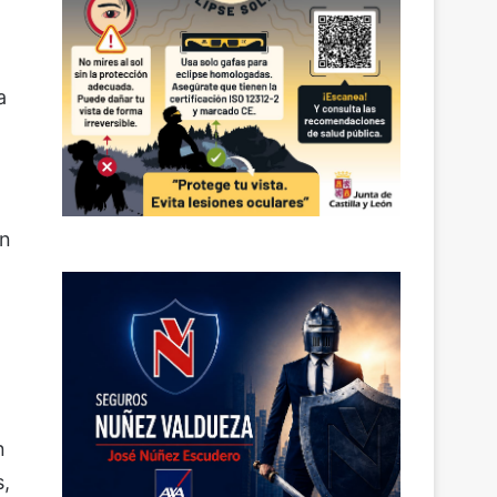
a
un
n
s,