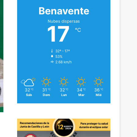
Benavente
Nubes dispersas
17
℃
32º - 17º
53%
2.68 km/h
32
31
32
34
36
℃
℃
℃
℃
℃
Sáb
Dom
Lun
Mar
Mié