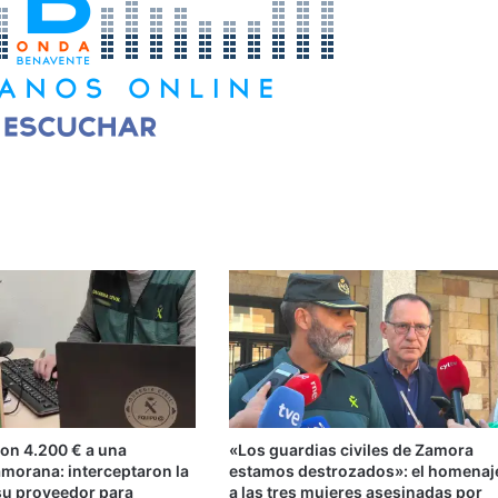
ron 4.200 € a una
«Los guardias civiles de Zamora
morana: interceptaron la
estamos destrozados»: el homenaj
 su proveedor para
a las tres mujeres asesinadas por