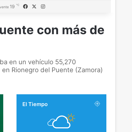
℃
Facebook
X
Instagram
19
vente
Puente con más de
aba en un vehículo 55,270
2 en Rionegro del Puente (Zamora)
El Tiempo