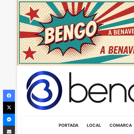
Facebook
X
Messenger
PORTADA
LOCAL
COMARCA
Compartir via Email