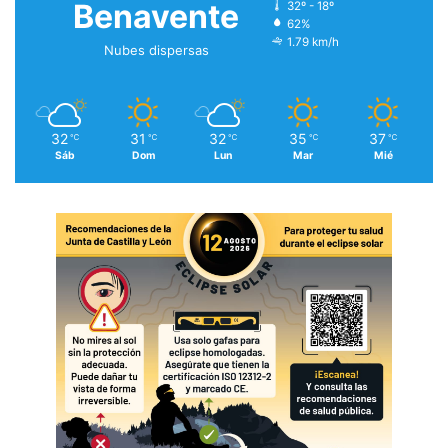
Benavente
32º - 18º
62%
1.79 km/h
Nubes dispersas
32
31
32
35
37
℃
℃
℃
℃
℃
Sáb
Dom
Lun
Mar
Mié