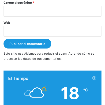
*
Correo electrónico
*
Web
Este sitio usa Akismet para reducir el spam.
Aprende cómo se
procesan los datos de tus comentarios.
El Tiempo
18
℃