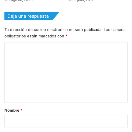
Deja una respuesta
Tu dirección de correo electrónico no será publicada.
Los campos
obligatorios están marcados con
*
C
o
m
e
n
t
a
r
Nombre
*
i
o