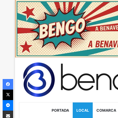
Facebook
X
Messenger
PORTADA
LOCAL
COMARCA
Compartir via Email