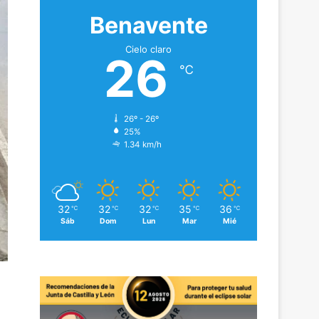
Benavente
Cielo claro
26
℃
26º - 26º
25%
1.34 km/h
32
32
32
35
36
℃
℃
℃
℃
℃
Sáb
Dom
Lun
Mar
Mié