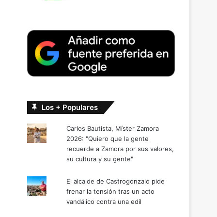
Los + Populares
Carlos Bautista, Míster Zamora
2026: "Quiero que la gente
recuerde a Zamora por sus valores,
su cultura y su gente"
El alcalde de Castrogonzalo pide
frenar la tensión tras un acto
vandálico contra una edil