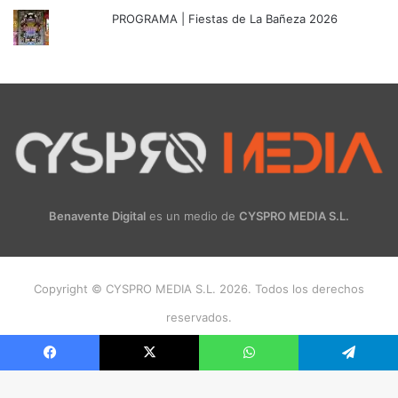
PROGRAMA | Fiestas de La Bañeza 2026
Benavente Digital
es un medio de
CYSPRO MEDIA S.L.
Copyright © CYSPRO MEDIA S.L. 2026. Todos los derechos
reservados.
Facebook
X
Instagram
Facebook
X
WhatsApp
Telegram