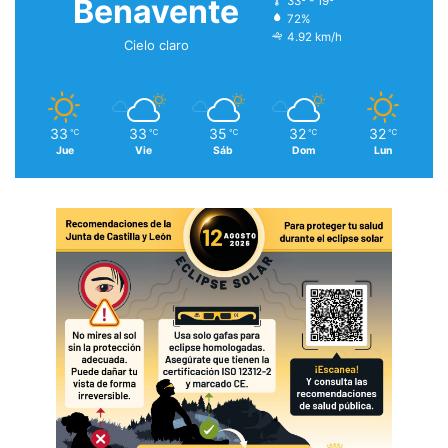
Benavente
33º - 19º
72%
4.92 km/h
Cielo claro
33
33
35
32
32
℃
℃
℃
℃
℃
Jue
Vie
Sáb
Dom
Lun