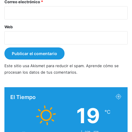
*
Correo electrónico
*
Web
Este sitio usa Akismet para reducir el spam.
Aprende cómo se
procesan los datos de tus comentarios.
El Tiempo
19
℃