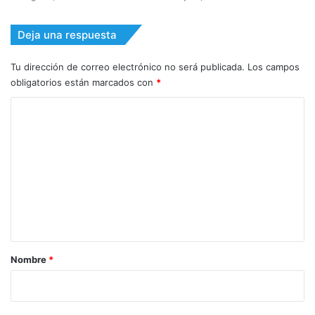
Deja una respuesta
Tu dirección de correo electrónico no será publicada.
Los campos
obligatorios están marcados con
*
C
o
m
e
n
t
a
r
Nombre
*
i
o