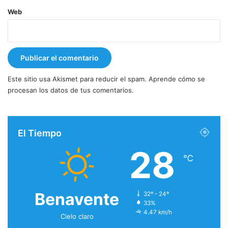
Web
Este sitio usa Akismet para reducir el spam.
Aprende cómo se
procesan los datos de tus comentarios.
El Tiempo
28
℃
Benavente
32º - 24º
33%
4.47 km/h
Cielo claro