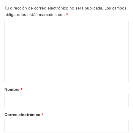
Tu dirección de correo electrónico no será publicada.
Los campos
obligatorios están marcados con
*
C
o
m
e
n
t
a
r
Nombre
*
i
o
*
Correo electrónico
*