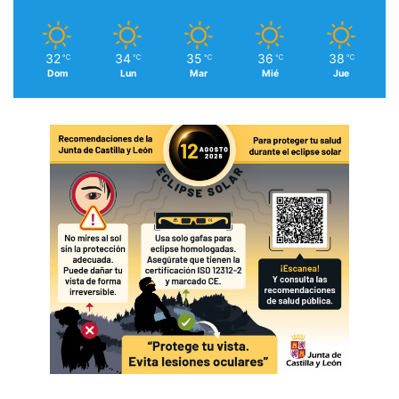
32
34
35
36
38
℃
℃
℃
℃
℃
Dom
Lun
Mar
Mié
Jue