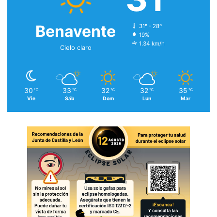
Benavente
31º - 28º
19%
1.34 km/h
Cielo claro
30
33
32
32
35
℃
℃
℃
℃
℃
Vie
Sáb
Dom
Lun
Mar