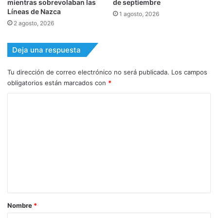
mientras sobrevolaban las
de septiembre
Líneas de Nazca
1 agosto, 2026
2 agosto, 2026
Deja una respuesta
Tu dirección de correo electrónico no será publicada.
Los campos
obligatorios están marcados con
*
C
o
m
e
n
t
a
r
Nombre
*
i