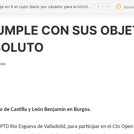
La Junta fija en 6 el cupo diario por cazador para la tórtola y regula la media veda de 2026 en Castilla y León
Benav
UMPLE CON SUS OBJET
SOLUTO
eído
to de Castilla y León Benjamín en Burgos.
TD Rio Esgueva de Valladolid, para participar en el Cto Open