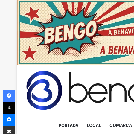
Facebook
X
Messenger
PORTADA
LOCAL
COMARCA
Compartir via Email