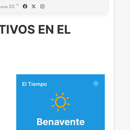
℃
20
Facebook
X
Instagram
ente
IVOS EN EL
El Tiempo
Benavente