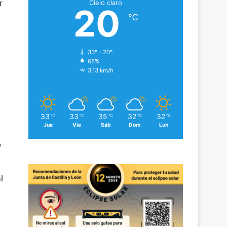
Cielo claro
r
20
℃
33º - 20º
68%
3.13 km/h
33
33
35
32
32
℃
℃
℃
℃
℃
Jue
Vie
Sáb
Dom
Lun
y
l