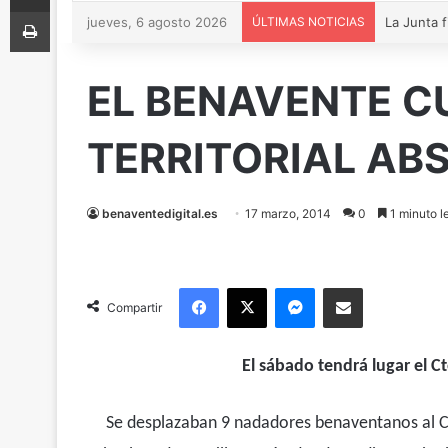
Imprimir
jueves, 6 agosto 2026
ÚLTIMAS NOTICIAS
EL BENAVENTE C
TERRITORIAL AB
benaventedigital.es
17 marzo, 2014
0
1 minuto l
Facebook
X
Messenger
Compartir via Email
Compartir
El sábado tendrá lugar el C
Se desplazaban 9 nadadores benaventanos al CP