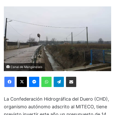
Canal de Manganeses
Facebook
X
Messenger
WhatsApp
Telegram
Compartir via Email
La Confederación Hidrográfica del Duero (CHD),
organismo autónomo adscrito al MITECO, tiene
previsto invertir este año un presupuesto de 14