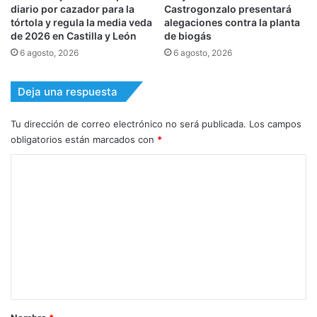
diario por cazador para la
Castrogonzalo presentará
tórtola y regula la media veda
alegaciones contra la planta
de 2026 en Castilla y León
de biogás
6 agosto, 2026
6 agosto, 2026
Deja una respuesta
Tu dirección de correo electrónico no será publicada.
Los campos
obligatorios están marcados con
*
C
o
m
e
n
t
a
r