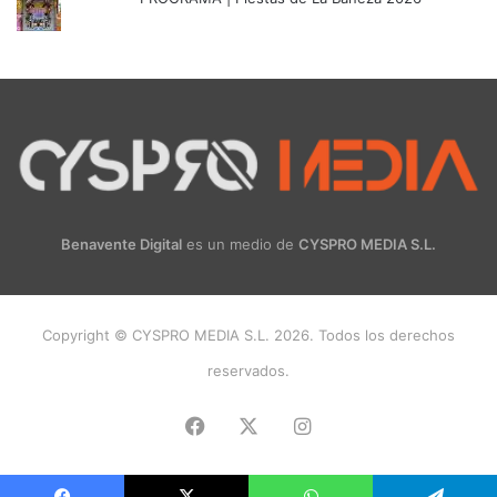
Benavente Digital
es un medio de
CYSPRO MEDIA S.L.
Copyright © CYSPRO MEDIA S.L. 2026. Todos los derechos
reservados.
Facebook
X
Instagram