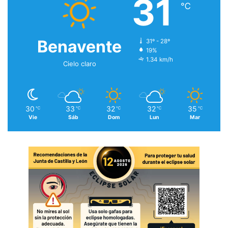
31
℃
Benavente
31º - 28º
19%
1.34 km/h
Cielo claro
30
33
32
32
35
℃
℃
℃
℃
℃
Vie
Sáb
Dom
Lun
Mar