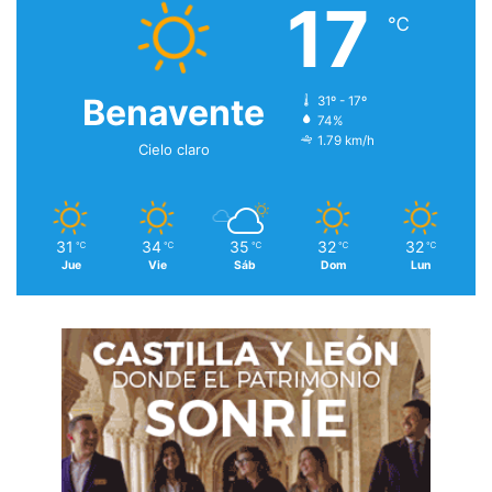
17
℃
Benavente
31º - 17º
74%
1.79 km/h
Cielo claro
31
34
35
32
32
℃
℃
℃
℃
℃
Jue
Vie
Sáb
Dom
Lun