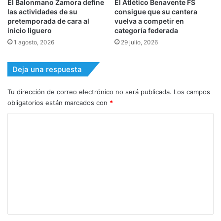
El Balonmano Zamora define
El Atlético Benavente FS
las actividades de su
consigue que su cantera
pretemporada de cara al
vuelva a competir en
inicio liguero
categoría federada
1 agosto, 2026
29 julio, 2026
Deja una respuesta
Tu dirección de correo electrónico no será publicada.
Los campos
obligatorios están marcados con
*
C
o
m
e
n
t
a