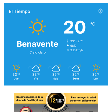
El Tiempo
20
℃
Benavente
33º - 20º
68%
3.13 km/h
Cielo claro
33
33
35
32
32
℃
℃
℃
℃
℃
Jue
Vie
Sáb
Dom
Lun