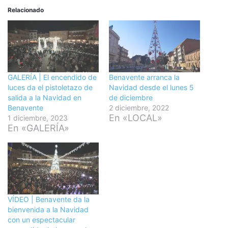
Relacionado
GALERÍA | El encendido de
Benavente arranca la
luces da el pistoletazo de
Navidad desde el lunes 5
salida a la Navidad en
de diciembre
Benavente
2 diciembre, 2022
En «LOCAL»
1 diciembre, 2023
En «GALERÍA»
VÍDEO | Benavente da la
bienvenida a la Navidad
con un espectacular