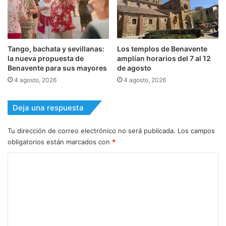
Tango, bachata y sevillanas:
Los templos de Benavente
la nueva propuesta de
amplían horarios del 7 al 12
Benavente para sus mayores
de agosto
4 agosto, 2026
4 agosto, 2026
Deja una respuesta
Tu dirección de correo electrónico no será publicada.
Los campos
obligatorios están marcados con
*
C
o
m
e
n