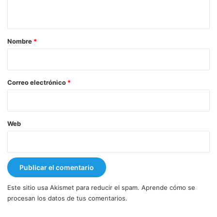
t
a
r
Nombre
*
i
o
*
Correo electrónico
*
Web
Este sitio usa Akismet para reducir el spam.
Aprende cómo se
procesan los datos de tus comentarios.