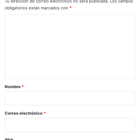
Tu dirección de correo electrónico no será publicada.
Los campos
obligatorios están marcados con
*
C
o
m
e
n
t
a
r
Nombre
*
i
o
*
Correo electrónico
*
Web