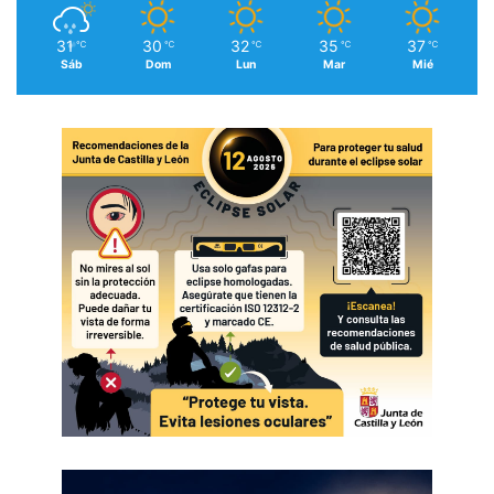
31
30
32
35
37
℃
℃
℃
℃
℃
Sáb
Dom
Lun
Mar
Mié