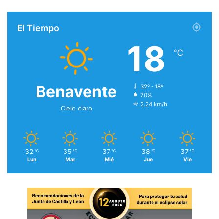
El Tiempo
18
℃
Benavente
32º - 18º
70%
2.24 km/h
Cielo claro
32
35
37
38
37
℃
℃
℃
℃
℃
Lun
Mar
Mié
Jue
Vie