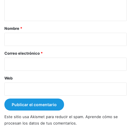
n
t
a
r
Nombre
*
i
o
*
Correo electrónico
*
Web
Este sitio usa Akismet para reducir el spam.
Aprende cómo se
procesan los datos de tus comentarios.