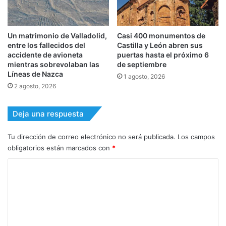
Un matrimonio de Valladolid,
Casi 400 monumentos de
entre los fallecidos del
Castilla y León abren sus
accidente de avioneta
puertas hasta el próximo 6
mientras sobrevolaban las
de septiembre
Líneas de Nazca
1 agosto, 2026
2 agosto, 2026
Deja una respuesta
Tu dirección de correo electrónico no será publicada.
Los campos
obligatorios están marcados con
*
C
o
m
e