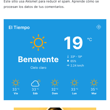
Este sitio usa Akismet para reducir el spam.
Aprende cómo se
procesan los datos de tus comentarios.
El Tiempo
19
℃
Benavente
33º - 19º
65%
2.24 km/h
Cielo claro
33
33
32
33
35
℃
℃
℃
℃
℃
Vie
Sáb
Dom
Lun
Mar