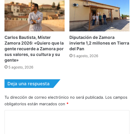
Carlos Bautista, Míster
Diputación de Zamora
Zamora 2026: «Quiero que la
invierte 1,2 millones en Tierra
gente recuerde a Zamora por
del Pan
sus valores, su cultura y su
5 agosto, 2026
gente»
5 agosto, 2026
Deja una respuesta
Tu dirección de correo electrónico no será publicada.
Los campos
obligatorios están marcados con
*
C
o
m