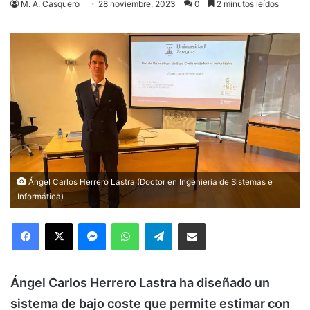
M. A. Casquero
28 noviembre, 2023
0
2 minutos leídos
Ángel Carlos Herrero Lastra (Doctor en Ingeniería de Sistemas e
Informática)
Facebook
X
Messenger
WhatsApp
Telegram
Compartir via Email
Ángel Carlos Herrero Lastra ha diseñado un
sistema de bajo coste que permite estimar con