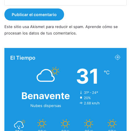
Este sitio usa Akismet para reducir el spam.
Aprende cómo se
procesan los datos de tus comentarios.
El Tiempo
31
℃
Benavente
31º - 24º
20%
2.68 km/h
Nubes dispersas