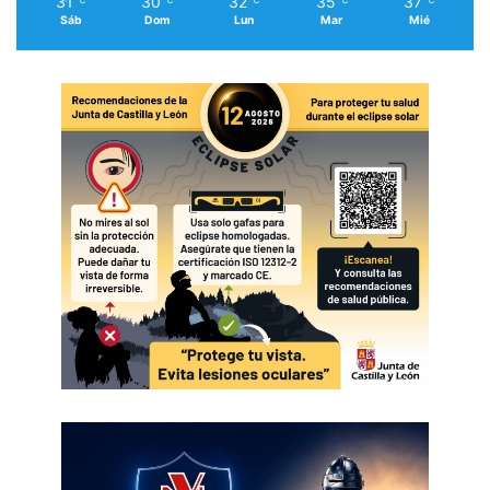
31
30
32
35
37
℃
℃
℃
℃
℃
Sáb
Dom
Lun
Mar
Mié