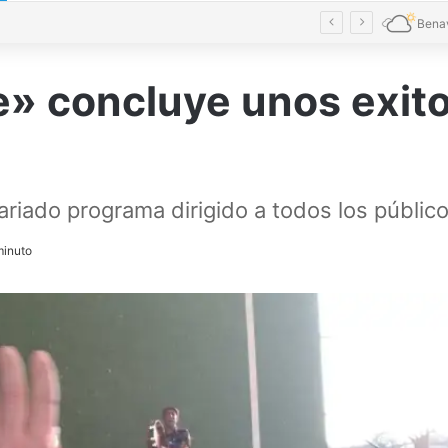
El verde toma las calles de Benavente en una Noche en Blanco multitudinaria
Bena
» concluye unos exito
ariado programa dirigido a todos los públic
inuto