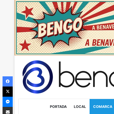
Facebook
X
Messenger
PORTADA
LOCAL
COMARCA
Compartir via Email