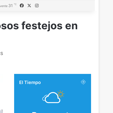
℃
Facebook
X
Instagram
31
vente
sos festejos en
os
El Tiempo