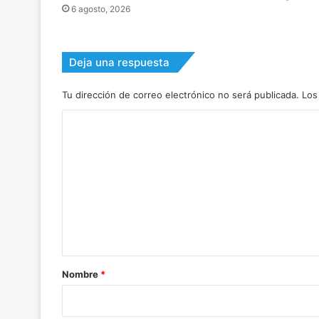
6 agosto, 2026
Deja una respuesta
Tu dirección de correo electrónico no será publicada.
Los
C
o
m
e
n
t
a
r
Nombre
*
i
o