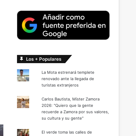
Los + Populares
La Mota estrenará templete
renovado ante la llegada de
turistas extranjeros
Carlos Bautista, Míster Zamora
2026: "Quiero que la gente
recuerde a Zamora por sus valores,
su cultura y su gente"
El verde toma las calles de