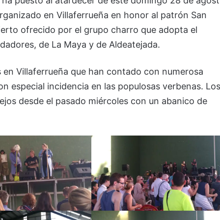
, ha puesto al atardecer de este domingo 28 de agos
rganizado en Villaferrueña en honor al patrón San
ierto ofrecido por el grupo charro que adopta el
ndadores, de La Maya y de Aldeatejada.
as en Villaferrueña que han contado con numerosa
on especial incidencia en las populosas verbenas. Lo
tejos desde el pasado miércoles con un abanico de