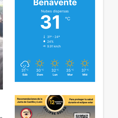
Benavente
Nubes dispersas
31
℃
31º - 24º
24%
9.91 km/h
31
30
32
35
37
℃
℃
℃
℃
℃
Sáb
Dom
Lun
Mar
Mié