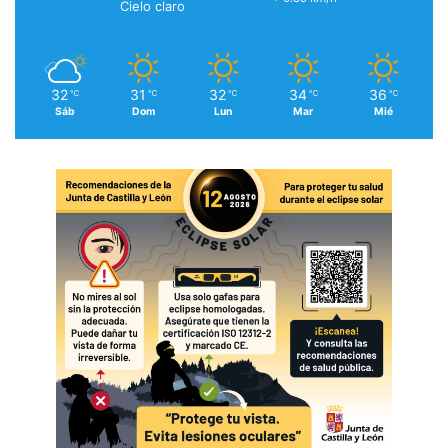
Cielo claro
32
31
32
34
36
℃
℃
℃
℃
℃
Sáb
Dom
Lun
Mar
Mié