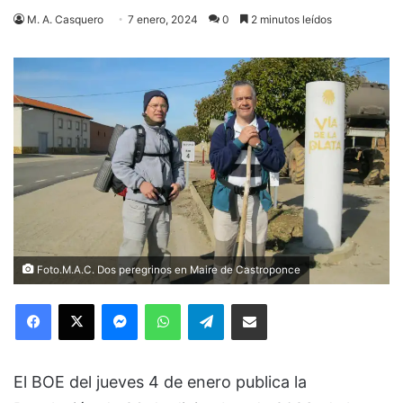
M. A. Casquero
7 enero, 2024
0
2 minutos leídos
Foto.M.A.C. Dos peregrinos en Maire de Castroponce
Facebook
X
Messenger
WhatsApp
Telegram
Compartir via Email
El BOE del jueves 4 de enero publica la