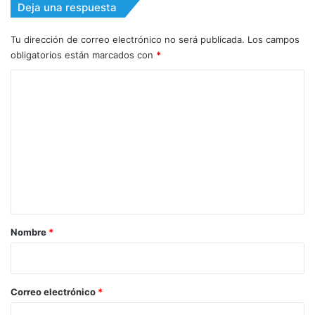
Deja una respuesta
Tu dirección de correo electrónico no será publicada.
Los campos
obligatorios están marcados con
*
C
o
m
e
n
t
a
r
Nombre
*
i
o
*
Correo electrónico
*