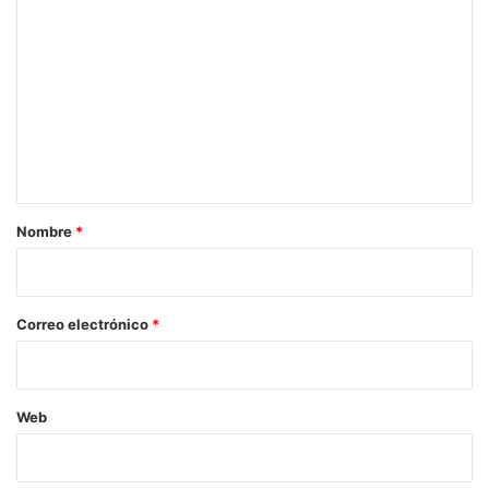
o
m
e
n
t
a
r
Nombre
*
i
o
*
Correo electrónico
*
Web