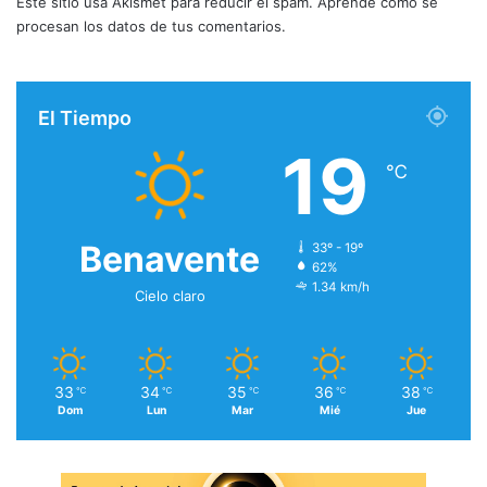
Este sitio usa Akismet para reducir el spam.
Aprende cómo se
procesan los datos de tus comentarios.
El Tiempo
19
℃
Benavente
33º - 19º
62%
1.34 km/h
Cielo claro
33
34
35
36
38
℃
℃
℃
℃
℃
Dom
Lun
Mar
Mié
Jue