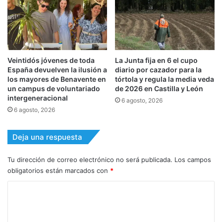
Veintidós jóvenes de toda
La Junta fija en 6 el cupo
España devuelven la ilusión a
diario por cazador para la
los mayores de Benavente en
tórtola y regula la media veda
un campus de voluntariado
de 2026 en Castilla y León
intergeneracional
6 agosto, 2026
6 agosto, 2026
Deja una respuesta
Tu dirección de correo electrónico no será publicada.
Los campos
obligatorios están marcados con
*
C
o
m