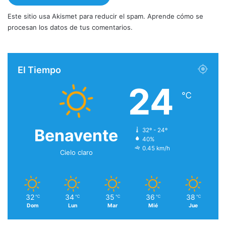
Este sitio usa Akismet para reducir el spam.
Aprende cómo se
procesan los datos de tus comentarios.
El Tiempo
24
℃
Benavente
32º - 24º
40%
0.45 km/h
Cielo claro
32
34
35
36
38
℃
℃
℃
℃
℃
Dom
Lun
Mar
Mié
Jue