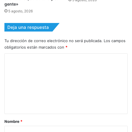
gente»
5 agosto, 2026
Deja una respuesta
Tu dirección de correo electrónico no será publicada.
Los campos
obligatorios están marcados con
*
C
o
m
e
n
t
a
r
Nombre
*
i