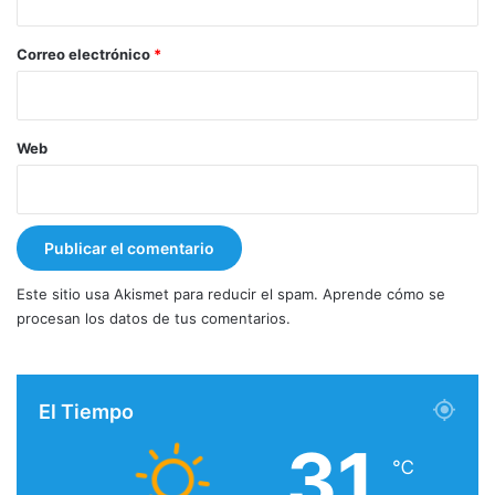
o
*
Correo electrónico
*
Web
Este sitio usa Akismet para reducir el spam.
Aprende cómo se
procesan los datos de tus comentarios.
El Tiempo
31
℃