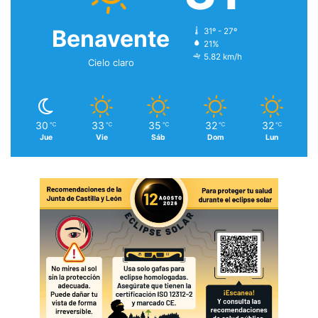
Benavente
31º - 27º
21%
5.82 km/h
Cielo claro
30
33
35
32
32
℃
℃
℃
℃
℃
Jue
Vie
Sáb
Dom
Lun