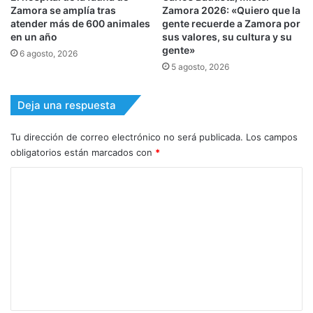
Zamora se amplía tras
Zamora 2026: «Quiero que la
atender más de 600 animales
gente recuerde a Zamora por
en un año
sus valores, su cultura y su
gente»
6 agosto, 2026
5 agosto, 2026
Deja una respuesta
Tu dirección de correo electrónico no será publicada.
Los campos
obligatorios están marcados con
*
C
o
m
e
n
t
a