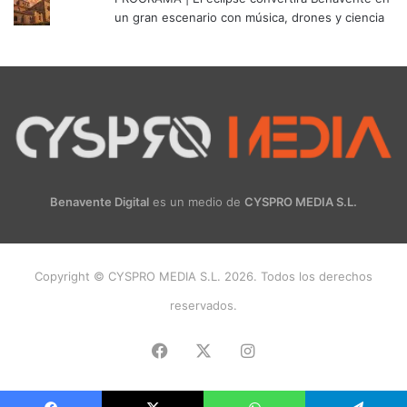
un gran escenario con música, drones y ciencia
Benavente Digital
es un medio de
CYSPRO MEDIA S.L.
Copyright © CYSPRO MEDIA S.L. 2026. Todos los derechos
reservados.
Facebook
X
Instagram