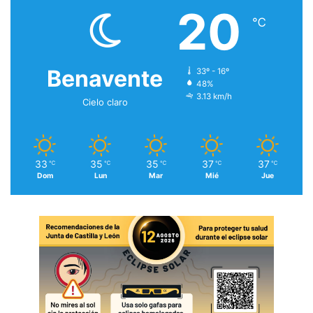
20
℃
Benavente
33º - 16º
48%
3.13 km/h
Cielo claro
33
35
35
37
37
℃
℃
℃
℃
℃
Dom
Lun
Mar
Mié
Jue