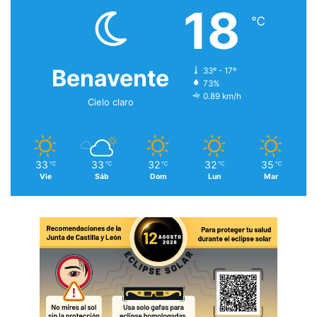
18
℃
Benavente
33º - 17º
73%
0.89 km/h
Cielo claro
33
33
32
32
35
℃
℃
℃
℃
℃
Vie
Sáb
Dom
Lun
Mar