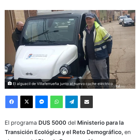
El alguacil de Villaferrueña junto al nuevo coche eléctrico
Facebook
X
Messenger
WhatsApp
Telegram
Compartir via Email
El programa
DUS 5000
del
Ministerio para la
Transición Ecológica y el Reto Demográfico,
en