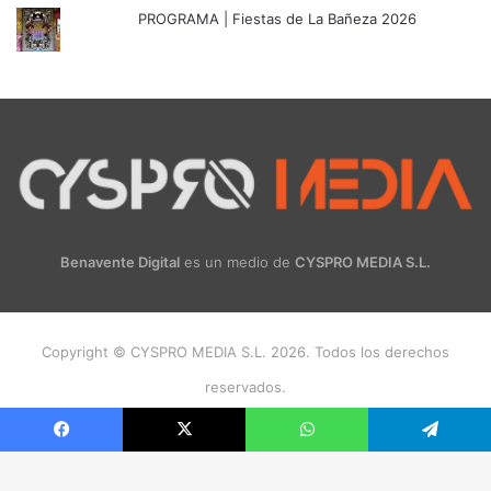
PROGRAMA | Fiestas de La Bañeza 2026
Benavente Digital
es un medio de
CYSPRO MEDIA S.L.
Copyright © CYSPRO MEDIA S.L. 2026. Todos los derechos
reservados.
Facebook
X
Instagram
Facebook
X
WhatsApp
Telegram