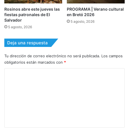
Rosinos abre este jueves las
PROGRAMA | Verano cultural
fiestas patronales de El
en Bretó 2026
Salvador
5 agosto, 2026
5 agosto, 2026
Deja una respuesta
Tu dirección de correo electrónico no será publicada.
Los campos
obligatorios están marcados con
*
C
o
m
e
n
t
a