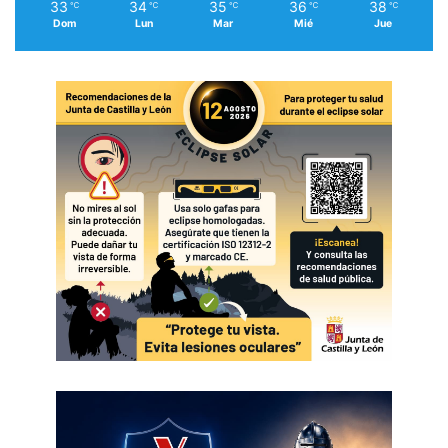
33
34
35
36
38
℃
℃
℃
℃
℃
Dom
Lun
Mar
Mié
Jue