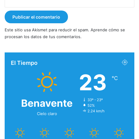
Este sitio usa Akismet para reducir el spam.
Aprende cómo se
procesan los datos de tus comentarios.
El Tiempo
23
℃
Benavente
33º - 23º
52%
2.24 km/h
Cielo claro