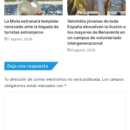
La Mota estrenará templete
Veintidós jóvenes de toda
renovado ante la llegada de
España devuelven la ilusión a
turistas extranjeros
los mayores de Benavente en
un campus de voluntariado
7 agosto, 2026
intergeneracional
6 agosto, 2026
Deja una respuesta
Tu dirección de correo electrónico no será publicada.
Los campos
obligatorios están marcados con
*
C
o
m
e