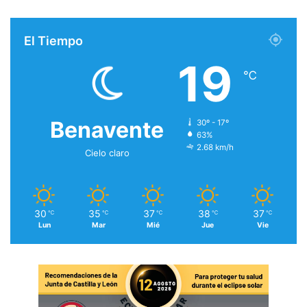
El Tiempo
19
℃
Benavente
30º - 17º
63%
2.68 km/h
Cielo claro
30
35
37
38
37
℃
℃
℃
℃
℃
Lun
Mar
Mié
Jue
Vie