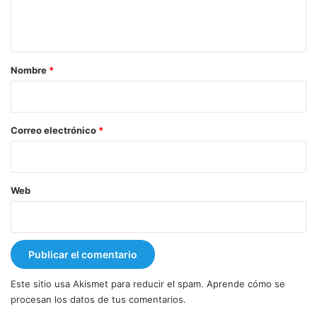
n
t
a
r
Nombre
*
i
o
*
Correo electrónico
*
Web
Este sitio usa Akismet para reducir el spam.
Aprende cómo se
procesan los datos de tus comentarios.