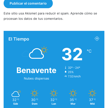
Este sitio usa Akismet para reducir el spam.
Aprende cómo se
procesan los datos de tus comentarios.
El Tiempo
32
℃
Benavente
32º - 24º
25%
7.53 km/h
Nubes dispersas
32
30
32
35
37
℃
℃
℃
℃
℃
Sáb
Dom
Lun
Mar
Mié