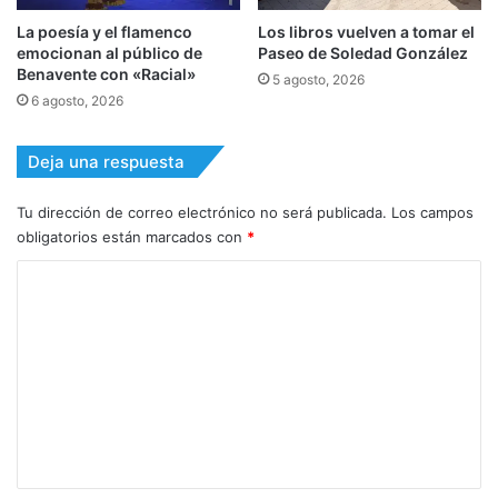
La poesía y el flamenco
Los libros vuelven a tomar el
emocionan al público de
Paseo de Soledad González
Benavente con «Racial»
5 agosto, 2026
6 agosto, 2026
Deja una respuesta
Tu dirección de correo electrónico no será publicada.
Los campos
obligatorios están marcados con
*
C
o
m
e
n
t
a