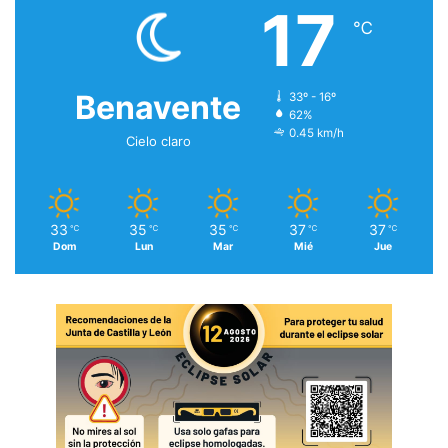
17
℃
Benavente
33º - 16º
62%
0.45 km/h
Cielo claro
33
35
35
37
37
℃
℃
℃
℃
℃
Dom
Lun
Mar
Mié
Jue