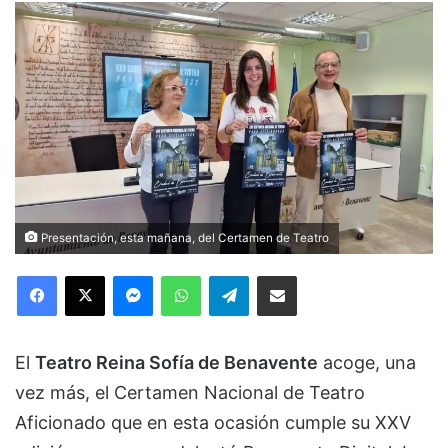
Presentación, esta mañana, del Certamen de Teatro
Facebook
X
Messenger
WhatsApp
Telegram
Compartir via Email
El
Teatro Reina Sofía de Benavente
acoge, una
vez más, el Certamen Nacional de Teatro
Aficionado que en esta ocasión cumple su XXV