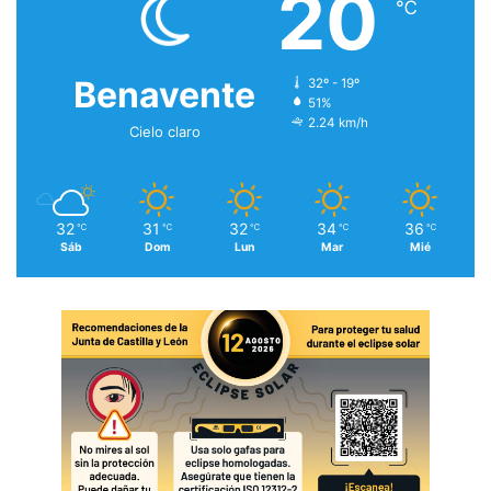
20
℃
Benavente
32º - 19º
51%
2.24 km/h
Cielo claro
32
31
32
34
36
℃
℃
℃
℃
℃
Sáb
Dom
Lun
Mar
Mié