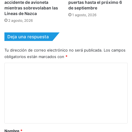
accidente de avioneta
puertas hasta el próximo 6
mientras sobrevolaban las
de septiembre
Líneas de Nazca
1 agosto, 2026
2 agosto, 2026
Deja una respuesta
Tu dirección de correo electrónico no será publicada.
Los campos
obligatorios están marcados con
*
C
o
m
e
n
t
a
r
Nombre
*