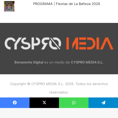
PROGRAMA | Fiestas de La Bañeza 2026
Benavente Digital
es un medio de
CYSPRO MEDIA S.L.
Copyright © CYSPRO MEDIA S.L. 2026. Todos los derechos
reservados.
Facebook
X
Instagram
Facebook
X
WhatsApp
Telegram