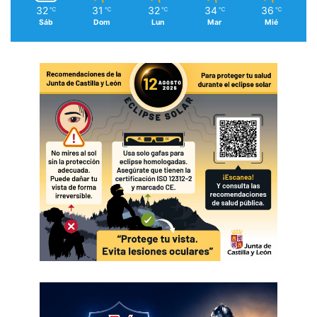
32
31
32
34
36
℃
℃
℃
℃
℃
Sáb
Dom
Lun
Mar
Mié