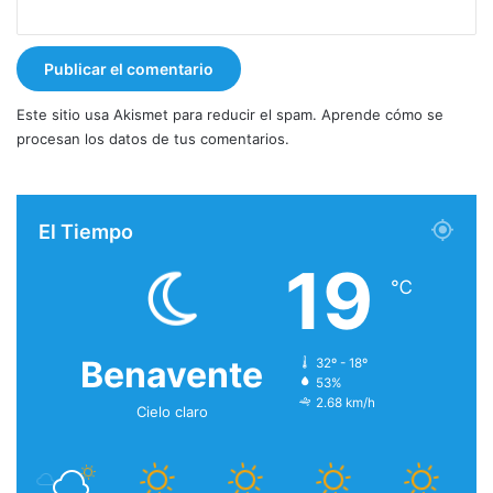
Este sitio usa Akismet para reducir el spam.
Aprende cómo se
procesan los datos de tus comentarios.
El Tiempo
19
℃
Benavente
32º - 18º
53%
2.68 km/h
Cielo claro