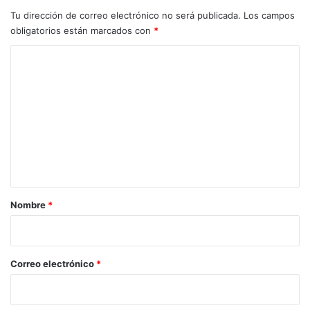
Tu dirección de correo electrónico no será publicada.
Los campos
obligatorios están marcados con
*
C
o
m
e
n
t
a
r
Nombre
*
i
o
*
Correo electrónico
*