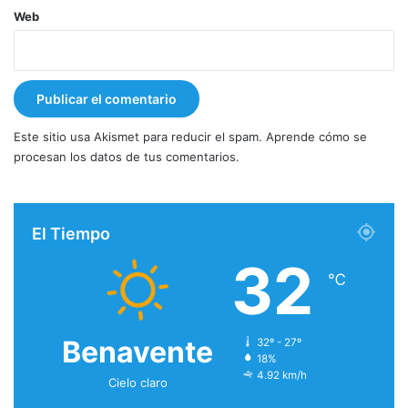
Web
Este sitio usa Akismet para reducir el spam.
Aprende cómo se
procesan los datos de tus comentarios.
El Tiempo
32
℃
Benavente
32º - 27º
18%
4.92 km/h
Cielo claro