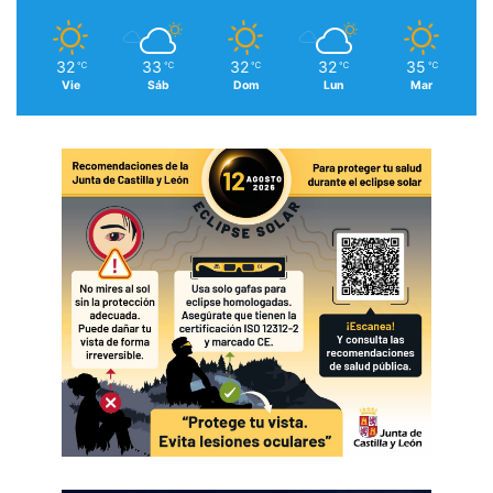
32
33
32
32
35
℃
℃
℃
℃
℃
Vie
Sáb
Dom
Lun
Mar