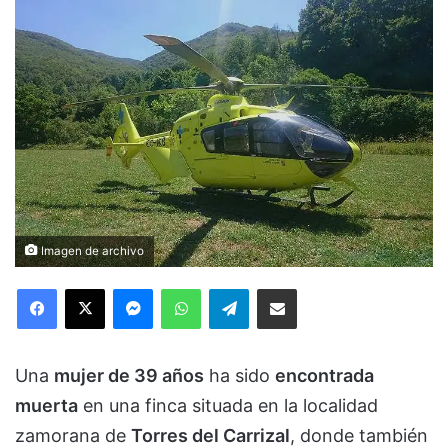
Imagen de archivo
Facebook
X
Messenger
WhatsApp
Telegram
Compartir via Email
Una
mujer de 39 años
ha sido
encontrada
muerta
en una finca situada en la localidad
zamorana de
Torres del Carrizal
, donde también