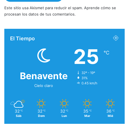
Este sitio usa Akismet para reducir el spam.
Aprende cómo se
procesan los datos de tus comentarios.
El Tiempo
25
℃
Benavente
32º - 19º
31%
0.45 km/h
Cielo claro
32
32
32
35
36
℃
℃
℃
℃
℃
Sáb
Dom
Lun
Mar
Mié