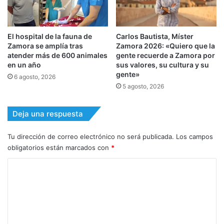
El hospital de la fauna de
Carlos Bautista, Míster
Zamora se amplía tras
Zamora 2026: «Quiero que la
atender más de 600 animales
gente recuerde a Zamora por
en un año
sus valores, su cultura y su
gente»
6 agosto, 2026
5 agosto, 2026
Deja una respuesta
Tu dirección de correo electrónico no será publicada.
Los campos
obligatorios están marcados con
*
C
o
m
e