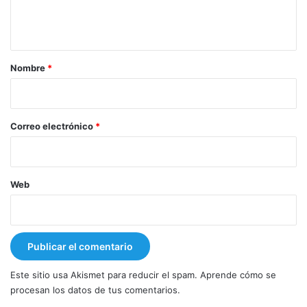
n
t
a
r
Nombre
*
i
o
*
Correo electrónico
*
Web
Este sitio usa Akismet para reducir el spam.
Aprende cómo se
procesan los datos de tus comentarios.