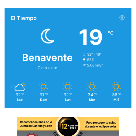
El Tiempo
19
℃
Benavente
32º - 18º
53%
2.68 km/h
Cielo claro
32
31
32
34
36
℃
℃
℃
℃
℃
Sáb
Dom
Lun
Mar
Mié