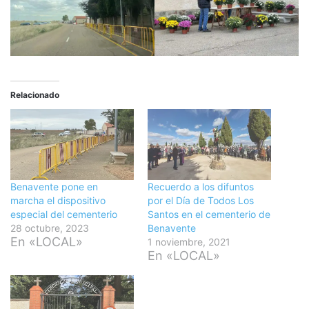
Relacionado
Benavente pone en
Recuerdo a los difuntos
marcha el dispositivo
por el Día de Todos Los
especial del cementerio
Santos en el cementerio de
28 octubre, 2023
Benavente
En «LOCAL»
1 noviembre, 2021
En «LOCAL»