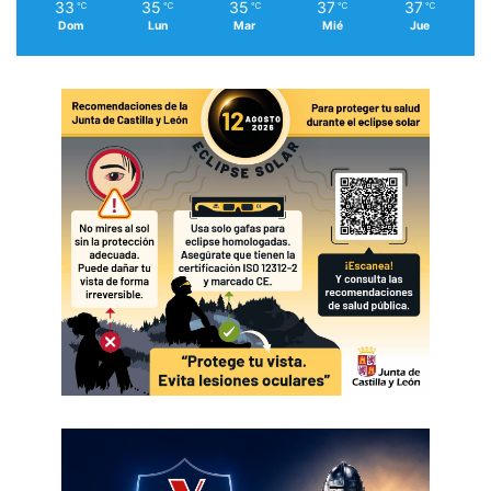
33
35
35
37
37
℃
℃
℃
℃
℃
Dom
Lun
Mar
Mié
Jue