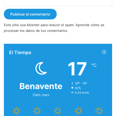
Este sitio usa Akismet para reducir el spam.
Aprende cómo se
procesan los datos de tus comentarios.
El Tiempo
17
℃
Benavente
33º - 16º
62%
0.45 km/h
Cielo claro