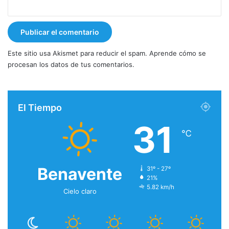
Este sitio usa Akismet para reducir el spam.
Aprende cómo se
procesan los datos de tus comentarios.
El Tiempo
31
℃
Benavente
31º - 27º
21%
5.82 km/h
Cielo claro