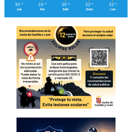
30
33
35
32
32
℃
℃
℃
℃
℃
Jue
Vie
Sáb
Dom
Lun