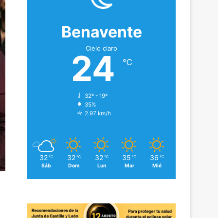
Benavente
Cielo claro
24
℃
32º - 19º
35%
2.97 km/h
32
32
32
35
36
℃
℃
℃
℃
℃
Sáb
Dom
Lun
Mar
Mié