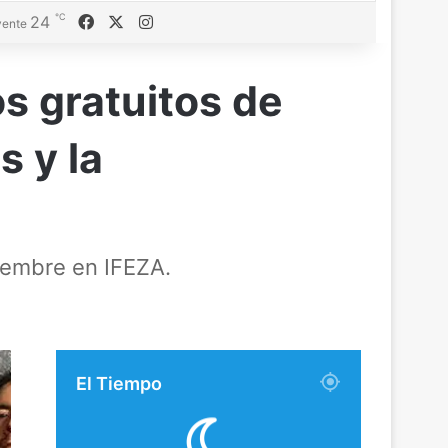
℃
Facebook
X
Instagram
24
ente
os gratuitos de
s y la
tiembre en IFEZA.
El Tiempo