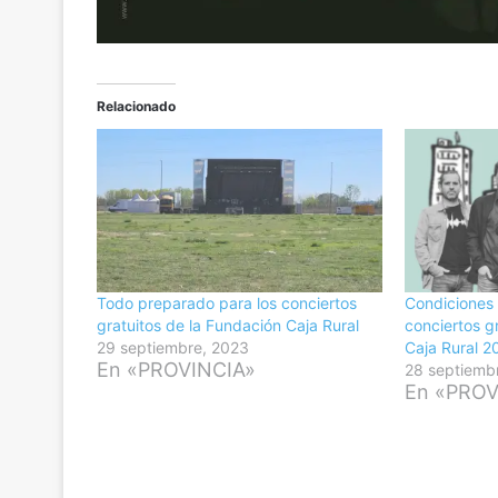
Relacionado
Todo preparado para los conciertos
Condiciones 
gratuitos de la Fundación Caja Rural
conciertos g
29 septiembre, 2023
Caja Rural 2
En «PROVINCIA»
28 septiemb
En «PROV