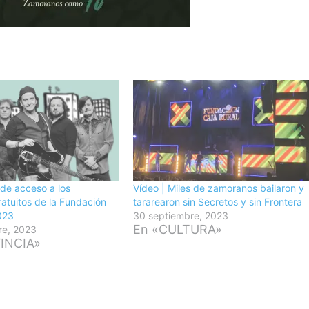
de acceso a los
Vídeo | Miles de zamoranos bailaron y
ratuitos de la Fundación
tararearon sin Secretos y sin Frontera
023
30 septiembre, 2023
En «CULTURA»
re, 2023
INCIA»