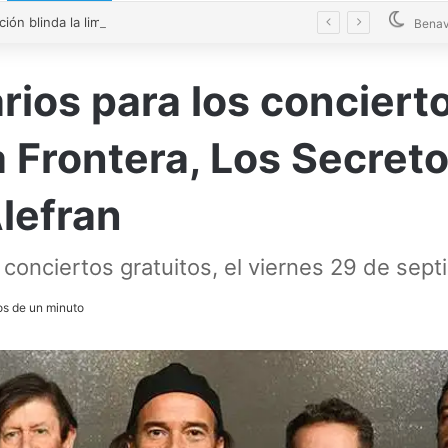
La Diputación blinda la limpieza de fosas sépticas en más de 200 pueblos de Zamora
Benav
rios para los conciert
 Frontera, Los Secreto
lefran
 conciertos gratuitos, el viernes 29 de sep
s de un minuto