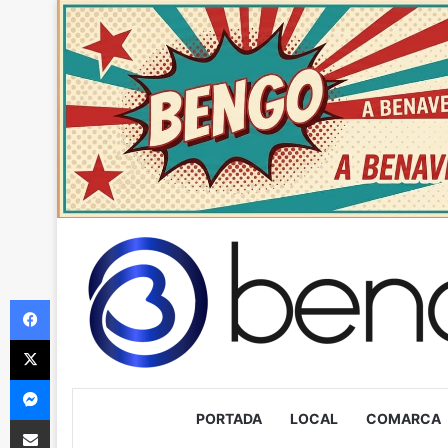
Facebook
X
Messenger
PORTADA
LOCAL
COMARCA
Compartir via Email