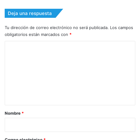
Deja una respuesta
Tu dirección de correo electrónico no será publicada.
Los campos
obligatorios están marcados con
*
C
o
m
e
n
t
a
r
Nombre
*
i
o
*
Correo electrónico
*