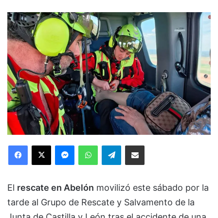
Facebook
X
Messenger
WhatsApp
Telegram
Compartir via Email
El
rescate en Abelón
movilizó este sábado por la
tarde al Grupo de Rescate y Salvamento de la
Junta de Castilla y León tras el accidente de una