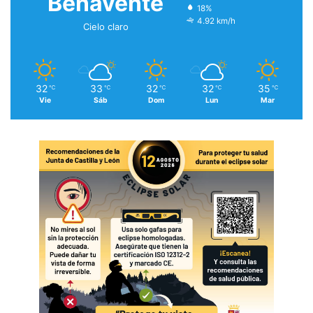
Benavente
18%
4.92 km/h
Cielo claro
32
33
32
32
35
℃
℃
℃
℃
℃
Vie
Sáb
Dom
Lun
Mar