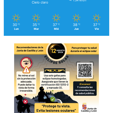
1.34 km/h
Cielo claro
30
35
37
38
37
℃
℃
℃
℃
℃
Lun
Mar
Mié
Jue
Vie