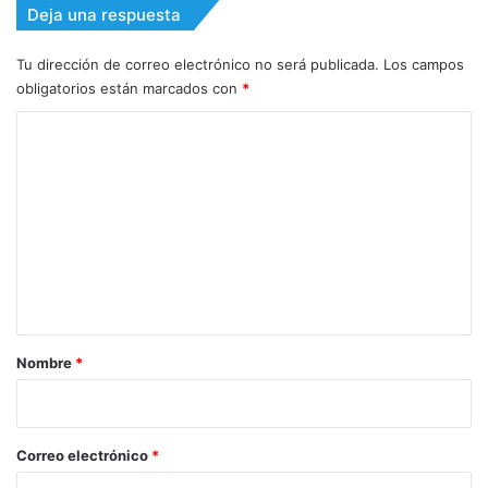
Deja una respuesta
Tu dirección de correo electrónico no será publicada.
Los campos
obligatorios están marcados con
*
C
o
m
e
n
t
a
r
Nombre
*
i
o
*
Correo electrónico
*