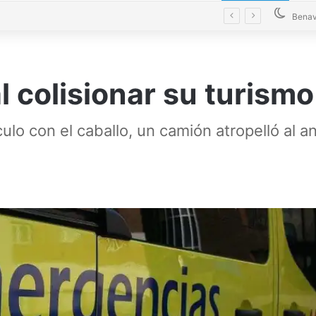
La Diputación blinda la limpieza de fosas sépticas en más de 200 pueblos de Zamora
Benav
l colisionar su turism
lo con el caballo, un camión atropelló al an