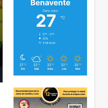
Benavente
Cielo claro
27
℃
27º - 27º
25%
3.58 km/h
27
32
32
32
35
℃
℃
℃
℃
℃
Vie
Sáb
Dom
Lun
Mar