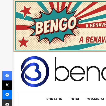
Facebook
X
Messenger
PORTADA
LOCAL
COMARCA
Compartir via Email