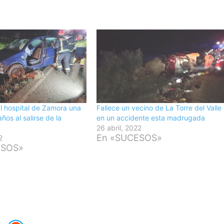
l hospital de Zamora una
Fallece un vecino de La Torre del Valle
ños al salirse de la
en un accidente esta madrugada
26 abril, 2022
En «SUCESOS»
2
ESOS»