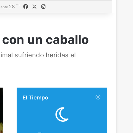
℃
Facebook
X
Instagram
28
ente
o con un caballo
imal sufriendo heridas el
El Tiempo