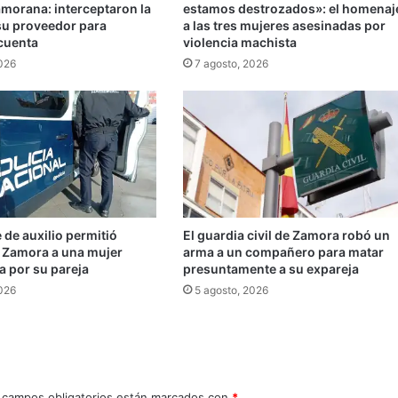
morana: interceptaron la
estamos destrozados»: el homenaj
 su proveedor para
a las tres mujeres asesinadas por
 cuenta
violencia machista
2026
7 agosto, 2026
de auxilio permitió
El guardia civil de Zamora robó un
n Zamora a una mujer
arma a un compañero para matar
a por su pareja
presuntamente a su expareja
2026
5 agosto, 2026
 campos obligatorios están marcados con
*