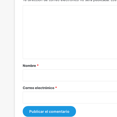
C
o
m
e
n
t
a
r
Nombre
*
i
o
*
Correo electrónico
*