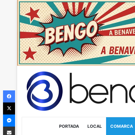
Facebook
X
Messenger
PORTADA
LOCAL
COMARCA
Compartir via Email