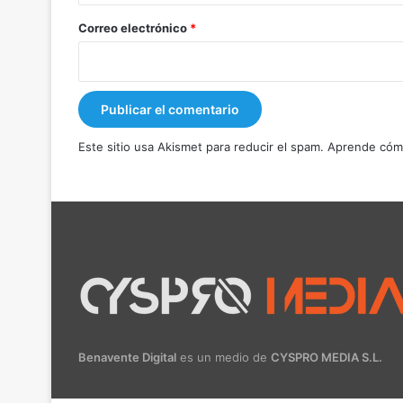
*
Correo electrónico
*
Este sitio usa Akismet para reducir el spam.
Aprende cómo
Benavente Digital
es un medio de
CYSPRO MEDIA S.L.