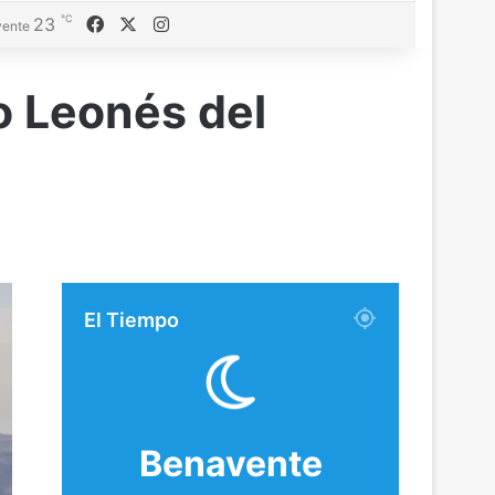
℃
23
Facebook
X
Instagram
ente
o Leonés del
El Tiempo
Benavente