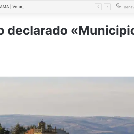
MA | Verano cultural en Bretó 2026
Benav
o declarado «Municipi