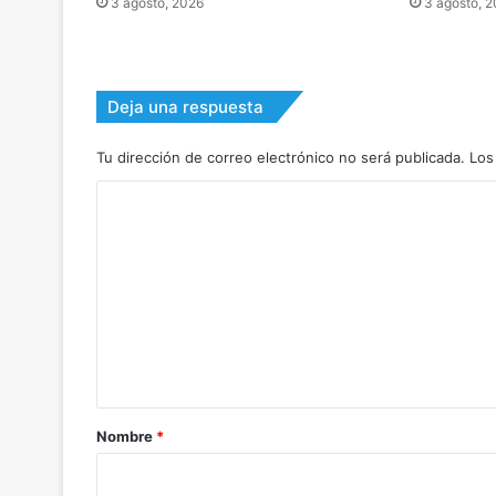
3 agosto, 2026
3 agosto, 
Deja una respuesta
Tu dirección de correo electrónico no será publicada.
Los
C
o
m
e
n
t
a
r
Nombre
*
i
o