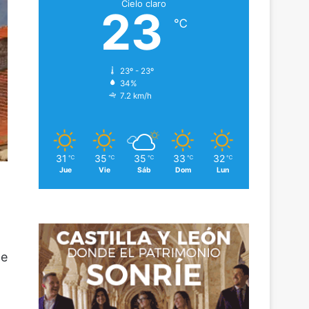
Cielo claro
23
℃
23º - 23º
34%
7.2 km/h
31
35
35
33
32
℃
℃
℃
℃
℃
Jue
Vie
Sáb
Dom
Lun
e
de