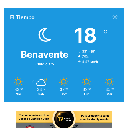
El Tiempo
18
℃
Benavente
33º - 18º
70%
4.47 km/h
Cielo claro
33
33
32
32
35
℃
℃
℃
℃
℃
Vie
Sáb
Dom
Lun
Mar