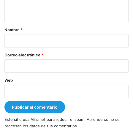
n
t
a
r
Nombre
*
i
o
*
Correo electrónico
*
Web
Este sitio usa Akismet para reducir el spam.
Aprende cómo se
procesan los datos de tus comentarios.