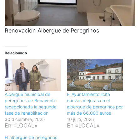
Renovación Albergue de Peregrinos
Relacionado
Albergue municipal de
El Ayuntamiento licita
peregrinos de Benavente:
nuevas mejoras en el
recepcionada la segunda
albergue de peregrinos por
fase de rehabilitación
más de 66.000 euros
30 diciembre, 2025
10 julio, 2025
En «LOCAL»
En «LOCAL»
El albergue de peregrinos