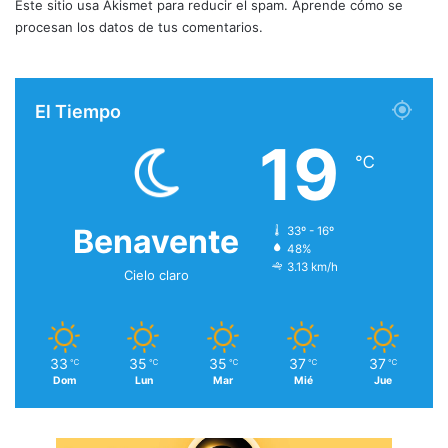
Este sitio usa Akismet para reducir el spam.
Aprende cómo se
procesan los datos de tus comentarios.
El Tiempo
19
℃
Benavente
33º - 16º
48%
3.13 km/h
Cielo claro
33
35
35
37
37
℃
℃
℃
℃
℃
Dom
Lun
Mar
Mié
Jue