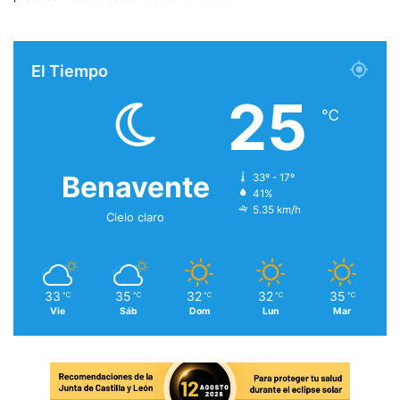
El Tiempo
25
℃
Benavente
33º - 17º
41%
5.35 km/h
Cielo claro
33
35
32
32
35
℃
℃
℃
℃
℃
Vie
Sáb
Dom
Lun
Mar