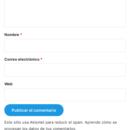
n
t
a
r
Nombre
*
i
o
*
Correo electrónico
*
Web
Este sitio usa Akismet para reducir el spam.
Aprende cómo se
procesan los datos de tus comentarios.