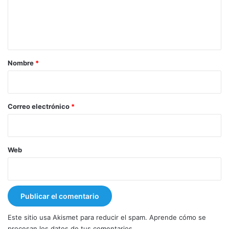
n
t
a
r
Nombre
*
i
o
*
Correo electrónico
*
Web
Este sitio usa Akismet para reducir el spam.
Aprende cómo se
procesan los datos de tus comentarios.