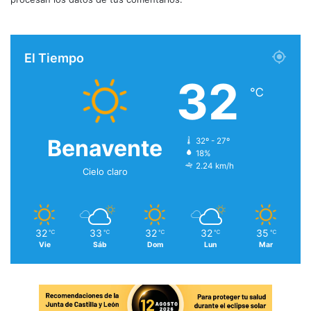
El Tiempo
32
℃
Benavente
32º - 27º
18%
2.24 km/h
Cielo claro
32
33
32
32
35
℃
℃
℃
℃
℃
Vie
Sáb
Dom
Lun
Mar