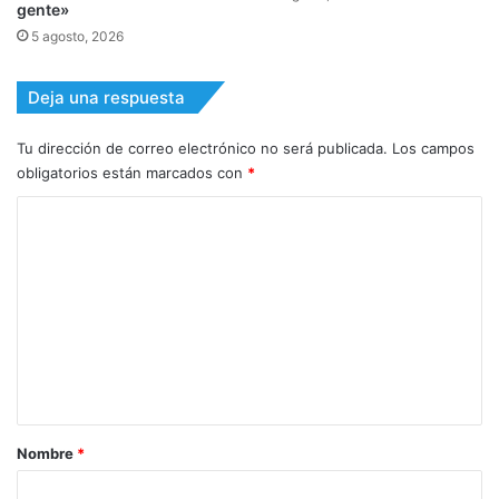
gente»
5 agosto, 2026
Deja una respuesta
Tu dirección de correo electrónico no será publicada.
Los campos
obligatorios están marcados con
*
C
o
m
e
n
t
a
r
Nombre
*
i