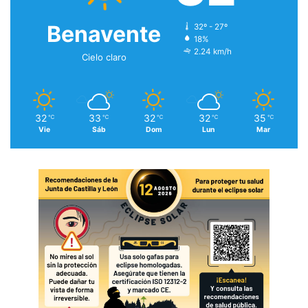
Benavente
32º - 27º
18%
2.24 km/h
Cielo claro
32
33
32
32
35
℃
℃
℃
℃
℃
Vie
Sáb
Dom
Lun
Mar