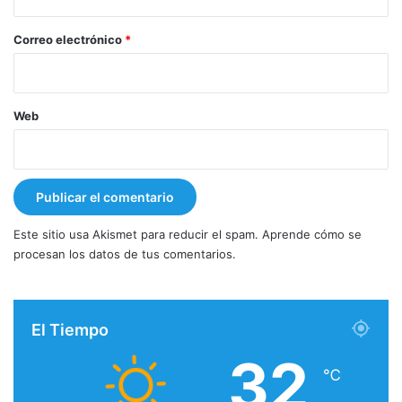
o
*
Correo electrónico
*
Web
Este sitio usa Akismet para reducir el spam.
Aprende cómo se
procesan los datos de tus comentarios.
El Tiempo
32
℃